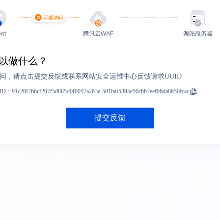
以做什么？
问，请点击提交反馈或联系网站安全运维中心反馈请求UUID
ID：
91c26f766cf207f5d885d0f0057a263e-561baf5395e50cbb7eef06da8b50fcac
提交反馈